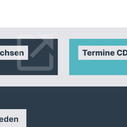
achsen
Termine C
reden