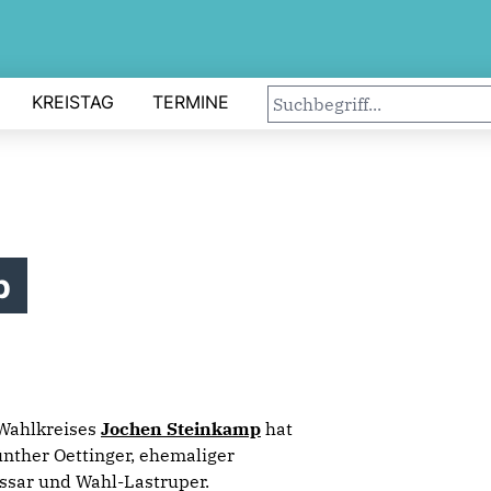
KREISTAG
TERMINE
p
 Wahlkreises
Jochen Steinkamp
hat
ünther Oettinger, ehemaliger
sar und Wahl-Lastruper.